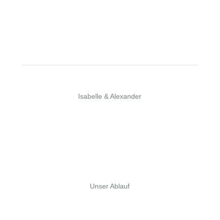
»
Super flexible und individuelle Lösung zu einem fairen
Preis.
«
Auch die Abwicklung war sehr unkompliziert.
Isabelle & Alexander
Unser Ablauf