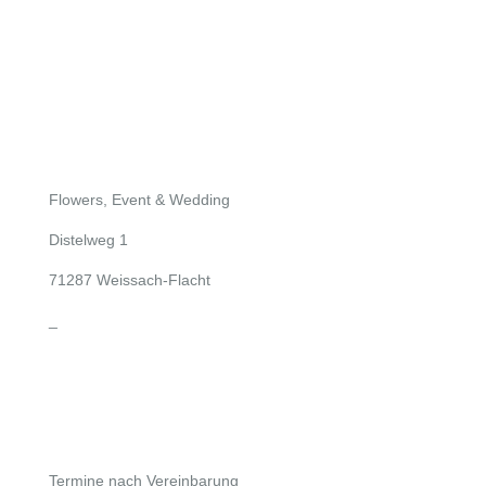
Flowers, Event & Wedding
Distelweg 1
71287 Weissach-Flacht
_
info@flowers-event-wedding.de
+49 (0) 171 1245204
Termine nach Vereinbarung